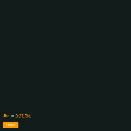
Jiro
at
9:27 PM
Share