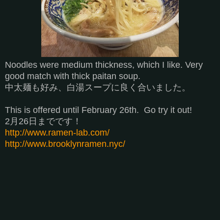
Noodles were medium thickness, which I like. Very
good match with thick paitan soup.
中太麺も好み、白湯スープに良く合いました。
This is offered until February 26th. Go try it out!
2月26日までです！
http://www.ramen-lab.com/
http://www.brooklynramen.nyc/